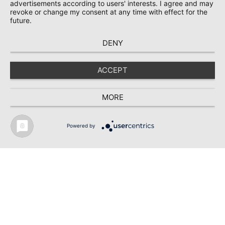
advertisements according to users' interests. I agree and may
revoke or change my consent at any time with effect for the
future.
DENY
ACCEPT
Simba Bridge / Fürth
MORE
Powered by
Neubau der Simba Bridge in Fürth
Der Hauptsitz der Simba Dickie Group in Fürth wurde durch
einen Anbau erweitert. Die bestehenden Gebäude werden